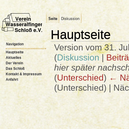
Seite
Diskussion
Hauptseite
Navigation
Version vom 31. Ju
Hauptseite
(
Diskussion
|
Beitr
Aktuelles
Der Verein
hier später nachsc
Das Schloß
Kontakt & Impressum
(
Unterschied
)
← Nä
Anfahrt
(Unterschied) | Nä
Wechseln zu:
Navigation
,
Suche